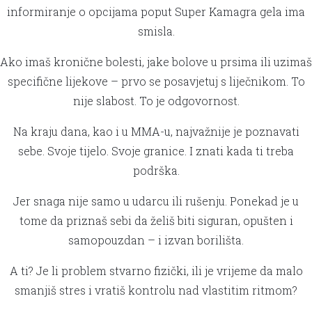
informiranje o opcijama poput Super Kamagra gela ima
smisla.
Ako imaš kronične bolesti, jake bolove u prsima ili uzimaš
specifične lijekove – prvo se posavjetuj s liječnikom. To
nije slabost. To je odgovornost.
Na kraju dana, kao i u MMA-u, najvažnije je poznavati
sebe. Svoje tijelo. Svoje granice. I znati kada ti treba
podrška.
Jer snaga nije samo u udarcu ili rušenju. Ponekad je u
tome da priznaš sebi da želiš biti siguran, opušten i
samopouzdan – i izvan borilišta.
A ti? Je li problem stvarno fizički, ili je vrijeme da malo
smanjiš stres i vratiš kontrolu nad vlastitim ritmom?