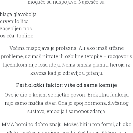
moguće su nuspojave. Najčešće su:
blaga glavobolja
crvenilo lica
začepljen nos
osjećaj topline
Većina nuspojava je prolazna. Ali ako imaš srčane
probleme, uzimaš nitrate ili ozbiljne terapije – razgovor s
liječnikom nije loša ideja. Nema smisla glumiti heroja iz
kaveza kad je zdravlje u pitanju.
Psihološki faktor: više od same kemije
Ovo je dio o kojem se rijetko govori. Erektilna funkcija
nije samo fizička stvar. Ona je spoj hormona, živčanog
sustava, emocija i samopouzdanja.
MMA borci to dobro znaju. Možeš biti u top formi, ali ako
uđeš u meč sa sumnjom, izgubit ćeš fokus. Slično je i u