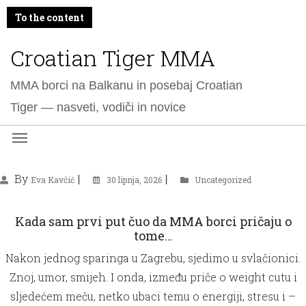
To the content
Croatian Tiger MMA
MMA borci na Balkanu in posebaj Croatian
Tiger — nasveti, vodiči in novice
By
Eva Kavčič
30 lipnja, 2026
Uncategorized
Kada sam prvi put čuo da MMA borci pričaju o
tome…
Nakon jednog sparinga u Zagrebu, sjedimo u svlačionici.
Znoj, umor, smijeh. I onda, između priče o weight cutu i
sljedećem meču, netko ubaci temu o energiji, stresu i –