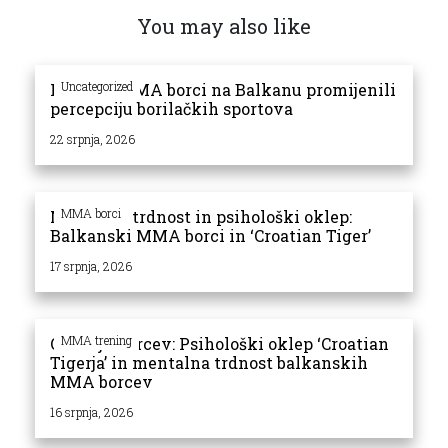
You may also like
Uncategorized
Kako su MMA borci na Balkanu promijenili
percepciju borilačkih sportova
22 srpnja, 2026
MMA borci
Mentalna trdnost in psihološki oklep:
Balkanski MMA borci in ‘Croatian Tiger’
17 srpnja, 2026
MMA trening
Onkraj udarcev: Psihološki oklep ‘Croatian
Tigerja’ in mentalna trdnost balkanskih
MMA borcev
16 srpnja, 2026