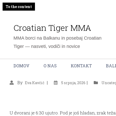
To the content
Croatian Tiger MMA
MMA borci na Balkanu in posebaj Croatian
Tiger — nasveti, vodiči in novice
DOMOV
O NAS
KONTAKT
BAL
By
Eva Kavčič
5 srpnja, 2026
Uncate
U dvorani je 6:30 ujutro. Pod je još hladan, zrak te