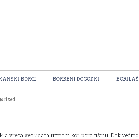
KANSKI BORCI
BORBENI DOGODKI
BORILAŠ
gorized
žak, a vreća već udara ritmom koji para tišinu. Dok većin