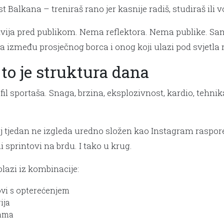
st Balkana – treniraš rano jer kasnije radiš, studiraš ili v
 odvija pred publikom. Nema reflektora. Nema publike. Sa
između prosječnog borca i onog koji ulazi pod svjetla 
to je struktura dana
l sportaša. Snaga, brzina, eksplozivnost, kardio, tehnika
oj tjedan ne izgleda uredno složen kao Instagram raspor
i sprintovi na brdu. I tako u krug.
lazi iz kombinacije:
ovi s opterećenjem
ija
mama