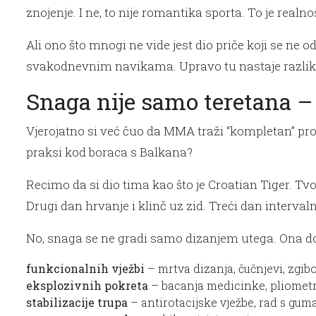
znojenje. I ne, to nije romantika sporta. To je realno
Ali ono što mnogi ne vide jest dio priče koji se ne
svakodnevnim navikama. Upravo tu nastaje razlika 
Snaga nije samo teretana – 
Vjerojatno si već čuo da MMA traži “kompletan” profi
praksi kod boraca s Balkana?
Recimo da si dio tima kao što je Croatian Tiger. Tv
Drugi dan hrvanje i klinč uz zid. Treći dan intervaln
No, snaga se ne gradi samo dizanjem utega. Ona do
funkcionalnih vježbi
– mrtva dizanja, čučnjevi, zgib
eksplozivnih pokreta
– bacanja medicinke, pliometr
stabilizacije trupa
– antirotacijske vježbe, rad s gu