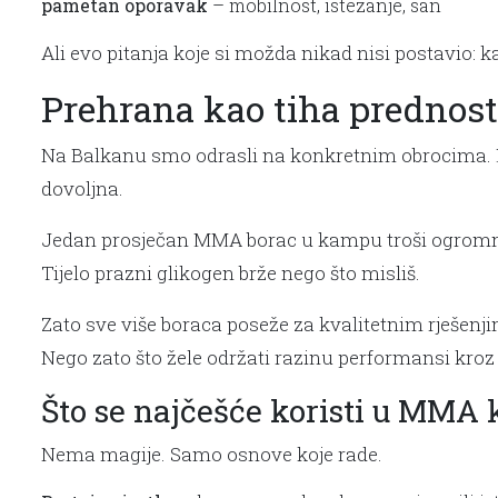
pametan oporavak
– mobilnost, istezanje, san
Ali evo pitanja koje si možda nikad nisi postavio: 
Prehrana kao tiha prednos
Na Balkanu smo odrasli na konkretnim obrocima. Meso
dovoljna.
Jedan prosječan MMA borac u kampu troši ogromnu ko
Tijelo prazni glikogen brže nego što misliš.
Zato sve više boraca poseže za kvalitetnim rješenji
Nego zato što žele održati razinu performansi kroz 
Što se najčešće koristi u MMA
Nema magije. Samo osnove koje rade.