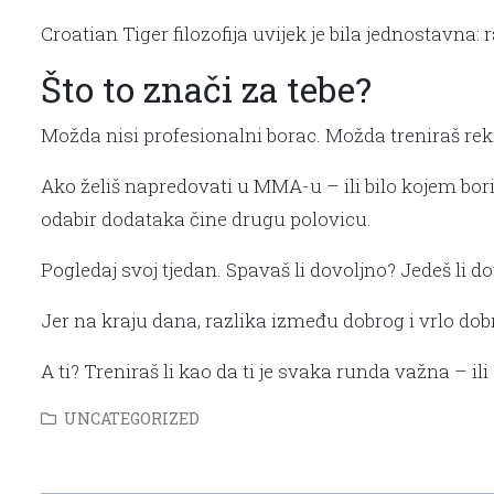
Croatian Tiger filozofija uvijek je bila jednostavna:
Što to znači za tebe?
Možda nisi profesionalni borac. Možda treniraš rekreat
Ako želiš napredovati u MMA-u – ili bilo kojem bor
odabir dodataka čine drugu polovicu.
Pogledaj svoj tjedan. Spavaš li dovoljno? Jedeš li d
Jer na kraju dana, razlika između dobrog i vrlo dobr
A ti? Treniraš li kao da ti je svaka runda važna – 
UNCATEGORIZED