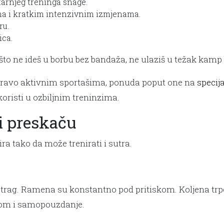
tarnjeg treninga snage.
a i kratkim intenzivnim izmjenama.
ru.
ica.
kao što ne ideš u borbu bez bandaža, ne ulaziš u težak ka
upravo aktivnim sportašima, ponuda poput one na
specij
oristi u ozbiljnim treninzima.
i preskaču
ira tako da može trenirati i sutra.
trag. Ramena su konstantno pod pritiskom. Koljena trpe
jom i samopouzdanje.