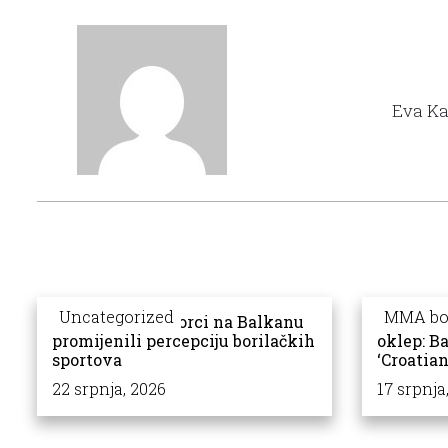
Eva Ka
Uncategorized
MMA bo
Kako su MMA borci na Balkanu
Mentalna
promijenili percepciju borilačkih
oklep: B
sportova
‘Croatian
22 srpnja, 2026
17 srpnja