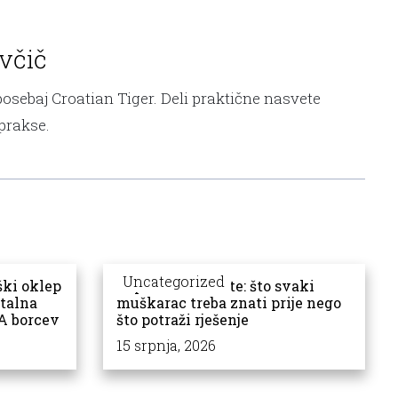
včič
sebaj Croatian Tiger. Deli praktične nasvete
 prakse.
Uncategorized
ški oklep
Dapoxetin tablete: što svaki
ntalna
muškarac treba znati prije nego
A borcev
što potraži rješenje
15 srpnja, 2026