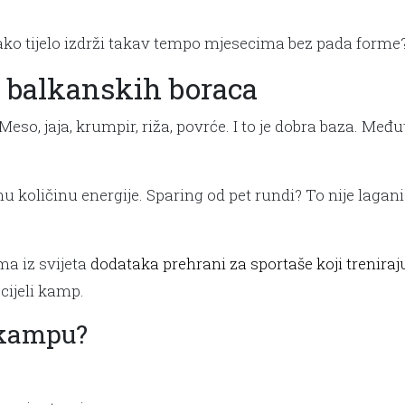
kako tijelo izdrži takav tempo mjesecima bez pada forme
t balkanskih boraca
, jaja, krumpir, riža, povrće. I to je dobra baza. Među
ličinu energije. Sparing od pet rundi? To nije lagani k
ma iz svijeta
dodataka prehrani za sportaše koji trenira
cijeli kamp.
 kampu?