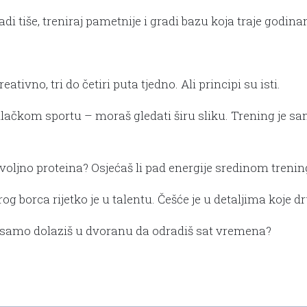
 radi tiše, treniraj pametnije i gradi bazu koja traje go
ivno, tri do četiri puta tjedno. Ali principi su isti.
ilačkom sportu – moraš gledati širu sliku. Trening je 
ovoljno proteina? Osjećaš li pad energije sredinom trening
og borca rijetko je u talentu. Češće je u detaljima koje d
ili samo dolaziš u dvoranu da odradiš sat vremena?