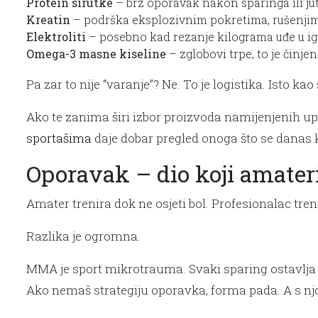
Protein sirutke
– brz oporavak nakon sparinga ili ju
Kreatin
– podrška eksplozivnim pokretima, rušenjim
Elektroliti
– posebno kad rezanje kilograma uđe u ig
Omega-3 masne kiseline
– zglobovi trpe, to je činjen
Pa zar to nije “varanje”? Ne. To je logistika. Isto 
Ako te zanima širi izbor proizvoda namijenjenih 
sportašima
daje dobar pregled onoga što se danas k
Oporavak – dio koji amater
Amater trenira dok ne osjeti bol. Profesionalac tren
Razlika je ogromna.
MMA je sport mikrotrauma. Svaki sparing ostavlja 
Ako nemaš strategiju oporavka, forma pada. A s n