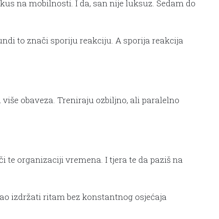
okus na mobilnosti. I da, san nije luksuz. Sedam do
di to znači sporiju reakciju. A sporija reakcija
iše obaveza. Treniraju ozbiljno, ali paralelno
 te organizaciji vremena. I tjera te da paziš na
gao izdržati ritam bez konstantnog osjećaja