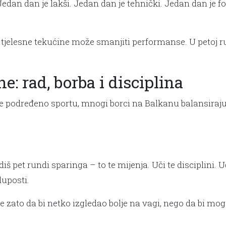
Jedan dan je lakši. Jedan dan je tehnički. Jedan dan je f
 tjelesne tekućine može smanjiti performanse. U petoj run
: rad, borba i disciplina
e podređeno sportu, mnogi borci na Balkanu balansiraju v
pet rundi sparinga – to te mijenja. Uči te disciplini. Uči
luposti.
Ne zato da bi netko izgledao bolje na vagi, nego da bi mo