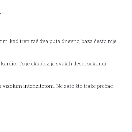
?
tim, kad treniraš dva puta dnevno, baza često nije
ardio. To je eksplozija svakih deset sekundi.
ju visokim intenzitetom
. Ne zato što traže prečac.