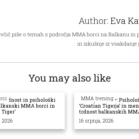
Author:
Eva Ka
včič piše o temah s področja MMA borci na Balkanu in po
in izkušnje iz vsakdanje
You may also like
rci
MMA trening
 trdnost in psihološki
Onkraj udarcev: Psiholo
alkanski MMA borci in
‘Croatian Tigerja’ in me
 Tiger’
trdnost balkanskih MM
, 2026
16 srpnja, 2026