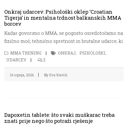
Onkraj udarcev: Psihološki oklep ‘Croatian
Tigerja’ in mentalna trdnost balkanskih MMA
borcev
Kadar govorimo o MMA, se pogosto osredotočamo na
fizično moč, tehnično spretnost in brutalne udarce, ki
MMA TRENING
ONKRAJ
,
PSIHOLOŠKI
,
UDARCEV
2
16 srpnja, 2026
By
Eva Kavčič
Dapoxetin tablete: što svaki muškarac treba
znati prije nego što potraži rješenje