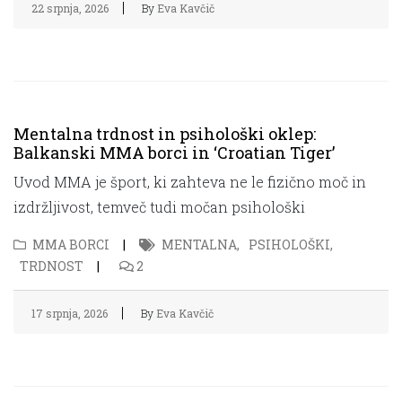
22 srpnja, 2026
By
Eva Kavčič
Mentalna trdnost in psihološki oklep:
Balkanski MMA borci in ‘Croatian Tiger’
Uvod MMA je šport, ki zahteva ne le fizično moč in
izdržljivost, temveč tudi močan psihološki
MMA BORCI
MENTALNA
,
PSIHOLOŠKI
,
TRDNOST
2
17 srpnja, 2026
By
Eva Kavčič