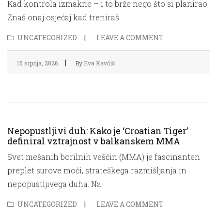
Kad kontrola izmakne – i to brže nego što si planirao
Znaš onaj osjećaj kad treniraš
UNCATEGORIZED
LEAVE A COMMENT
15 srpnja, 2026
By
Eva Kavčič
Nepopustljivi duh: Kako je ‘Croatian Tiger’
definiral vztrajnost v balkanskem MMA
Svet mešanih borilnih veščin (MMA) je fascinanten
preplet surove moči, strateškega razmišljanja in
nepopustljivega duha. Na
UNCATEGORIZED
LEAVE A COMMENT