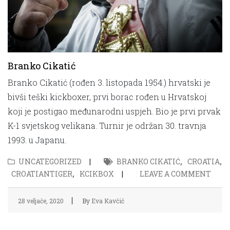
Branko Cikatić
Branko Cikatić (rođen 3. listopada 1954.) hrvatski je
bivši teški kickboxer, prvi borac rođen u Hrvatskoj
koji je postigao međunarodni uspjeh. Bio je prvi prvak
K-1 svjetskog velikana. Turnir je održan 30. travnja
1993. u Japanu.
UNCATEGORIZED
BRANKO CIKATIĆ
,
CROATIA
,
CROATIANTIGER
,
KCIKBOX
LEAVE A COMMENT
28 veljače, 2020
By
Eva Kavčič