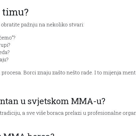
 timu?
 obratite pažnju na nekoliko stvari:
t ćemo”?
rupi?
jeda?
aju?
procesa. Borci znaju zašto nešto rade. I to mijenja ment
rentan u svjetskom MMA-u?
iciju, a sve više boraca prelazi u profesionalne organiza