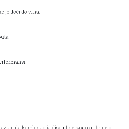
o je doći do vrha.
outa.
erformansi.
azuju da kombinacija discipline, znanja i brige o