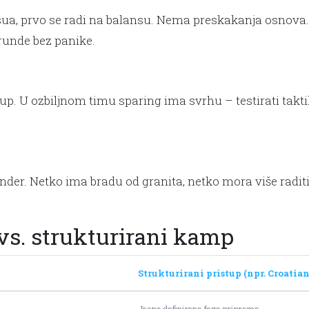
u-jitsua, prvo se radi na balansu. Nema preskakanja osno
 runde bez panike.
p. U ozbiljnom timu sparing ima svrhu – testirati taktiku,
grinder. Netko ima bradu od granita, netko mora više radi
vs. strukturirani kamp
Strukturirani pristup (npr. Croatian