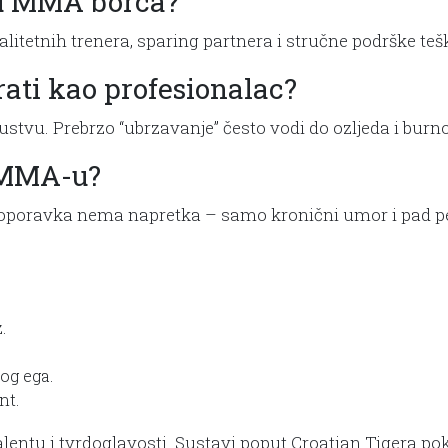
oju MMA borca?
alitetnih trenera, sparing partnera i stručne podrške tešk
rati kao profesionalac?
ustvu. Prebrzo “ubrzavanje” često vodi do ozljeda i burn
u MMA-u?
g oporavka nema napretka – samo kronični umor i pad p
.
tog ega.
nt.
lentu i tvrdoglavosti. Sustavi poput Croatian Tigera pok