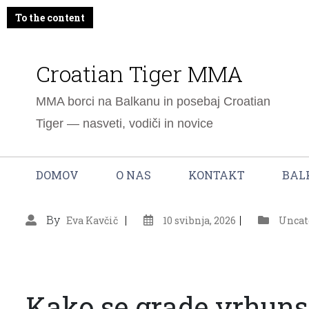
To the content
Croatian Tiger MMA
MMA borci na Balkanu in posebaj Croatian
Tiger — nasveti, vodiči in novice
DOMOV
O NAS
KONTAKT
BAL
By
Eva Kavčič
10 svibnja, 2026
Uncat
Kako se grade vrhuns