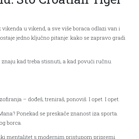
vikenda u vikend, a sve više boraca odlazi van i
taje jedno ključno pitanje: kako se zapravo gradi
i znaju kad treba stisnuti, a kad povući ručnu.
firanja – dođeš, treniraš, ponoviš. I opet. I opet.
”. Mana? Ponekad se preskače znanost iza sporta.
og borca.
nski mentalitet s modernim pristupom pripremi.