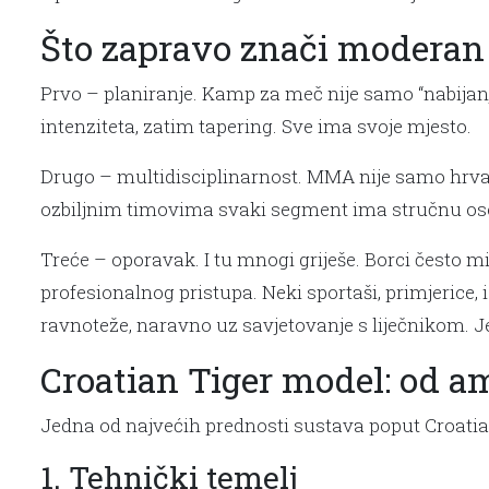
Što zapravo znači moderan
Prvo – planiranje. Kamp za meč nije samo “nabijanje
intenziteta, zatim tapering. Sve ima svoje mjesto.
Drugo – multidisciplinarnost. MMA nije samo hrvan
ozbiljnim timovima svaki segment ima stručnu os
Treće – oporavak. I tu mnogi griješe. Borci često mi
profesionalnog pristupa. Neki sportaši, primjerice,
ravnoteže, naravno uz savjetovanje s liječnikom. Je
Croatian Tiger model: od a
Jedna od najvećih prednosti sustava poput Croatian
1. Tehnički temelj