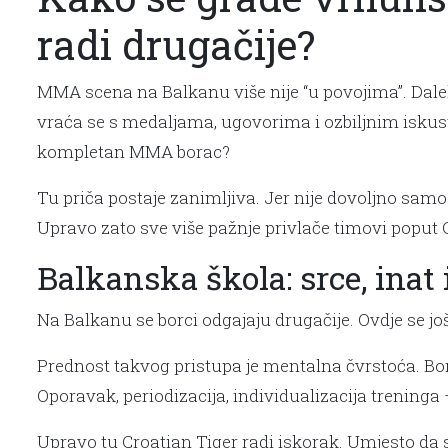
radi drugačije?
MMA scena na Balkanu više nije “u povojima”. Dalek
vraća se s medaljama, ugovorima i ozbiljnim iskus
kompletan MMA borac?
Tu priča postaje zanimljiva. Jer nije dovoljno samo “
Upravo zato sve više pažnje privlače timovi poput 
Balkanska škola: srce, inat 
Na Balkanu se borci odgajaju drugačije. Ovdje se još 
Prednost takvog pristupa je mentalna čvrstoća. Borc
Oporavak, periodizacija, individualizacija treninga
Upravo tu Croatian Tiger radi iskorak. Umjesto da