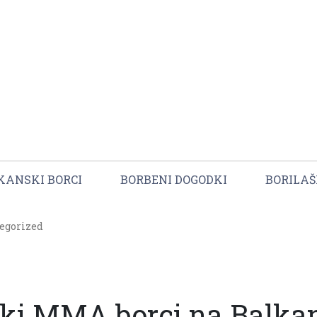
KANSKI BORCI
BORBENI DOGODKI
BORILAŠ
egorized
ki MMA borci na Balkanu