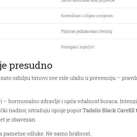
Jasno definirane faze pripreme
Kontroliran i ciljano usmjeren
Planiran jednako kao i trening
Postupan i mjerljiv
 je presudno
ato ozbiljni timovi sve više ulažu u prevenciju – pravil
ori – hormonalno zdravlje i opća vitalnost boraca. Inten
nički nadzor, istražuju opcije poput
Tadalis Black Carefill
et je obavezan.
va pametne odluke. Ne samo hrabrost.