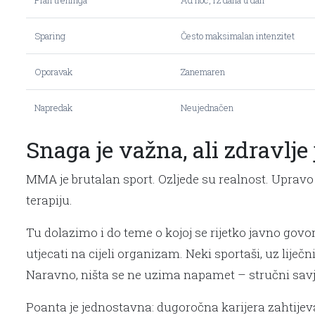
Plan treninga
Ad hoc, iz dana u dan
Sparing
Često maksimalan intenzitet
Oporavak
Zanemaren
Napredak
Neujednačen
Snaga je važna, ali zdravlje
MMA je brutalan sport. Ozljede su realnost. Upravo z
terapiju.
Tu dolazimo i do teme o kojoj se rijetko javno gov
utjecati na cijeli organizam. Neki sportaši, uz liječ
Naravno, ništa se ne uzima napamet – stručni savj
Poanta je jednostavna: dugoročna karijera zahtije