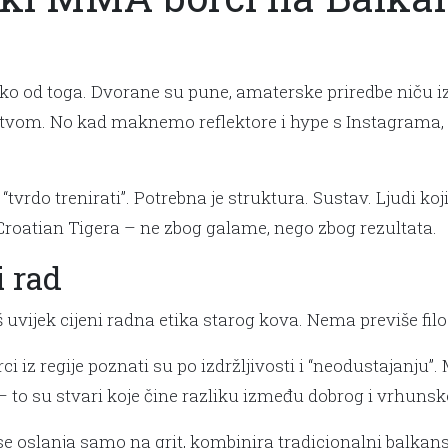
o od toga. Dvorane su pune, amaterske priredbe niču iz 
tvom. No kad maknemo reflektore i hype s Instagrama, os
tvrdo trenirati”. Potrebna je struktura. Sustav. Ljudi koj
Croatian Tigera – ne zbog galame, nego zbog rezultata.
i rad
uvijek cijeni radna etika starog kova. Nema previše filozo
i iz regije poznati su po izdržljivosti i “neodustajanju
 – to su stvari koje čine razliku između dobrog i vrhunsk
 se oslanja samo na grit, kombinira tradicionalni balka