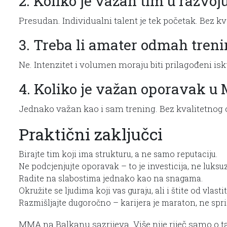
2. Koliko je važan tim u razv
Presudan. Individualni talent je tek početak. Bez kv
3. Treba li amater odmah treni
Ne. Intenzitet i volumen moraju biti prilagođeni isk
4. Koliko je važan oporavak 
Jednako važan kao i sam trening. Bez kvalitetno
Praktični zaključci
Birajte tim koji ima strukturu, a ne samo reputaciju.
Ne podcjenjujte oporavak – to je investicija, ne luksuz
Radite na slabostima jednako kao na snagama.
Okružite se ljudima koji vas guraju, ali i štite od vlasti
Razmišljajte dugoročno – karijera je maraton, ne spri
MMA na Balkanu sazrijeva. Više nije riječ samo o ta