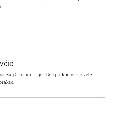
i.
včič
sebaj Croatian Tiger. Deli praktične nasvete
 prakse.