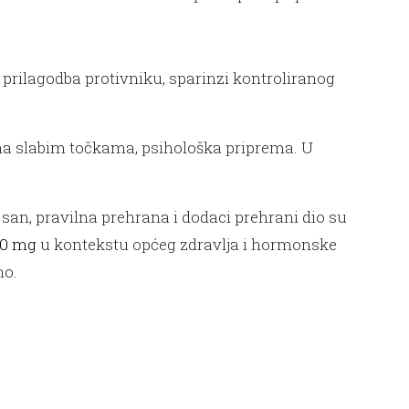
a prilagodba protivniku, sparinzi kontroliranog
 na slabim točkama, psihološka priprema. U
n san, pravilna prehrana i dodaci prehrani dio su
 80 mg
u kontekstu općeg zdravlja i hormonske
no.