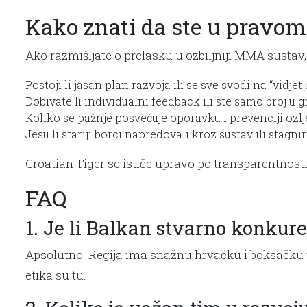
Kako znati da ste u pravom
Ako razmišljate o prelasku u ozbiljniji MMA sustav,
Postoji li jasan plan razvoja ili se sve svodi na “vidje
Dobivate li individualni feedback ili ste samo broj u g
Koliko se pažnje posvećuje oporavku i prevenciji ozl
Jesu li stariji borci napredovali kroz sustav ili stagnir
Croatian Tiger se ističe upravo po transparentnosti 
FAQ
1. Je li Balkan stvarno konku
Apsolutno. Regija ima snažnu hrvačku i boksačku trad
etika su tu.